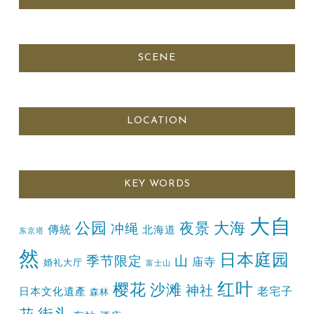
SCENE
LOCATION
KEY WORDS
大自
公园
大海
夜景
冲绳
傳統
北海道
东京塔
然
日本庭园
季节限定
山
庙寺
婚礼大厅
富士山
红叶
樱花
沙滩
神社
老宅子
日本文化遺產
森林