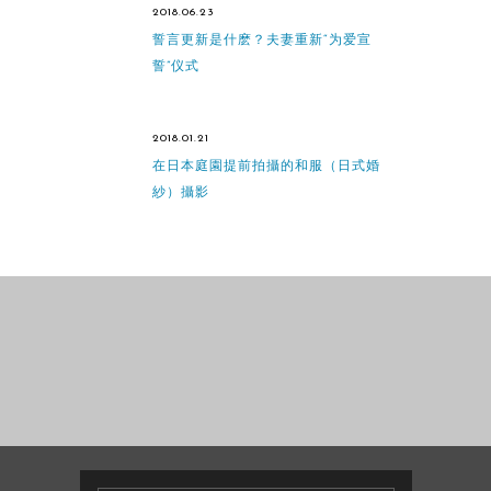
2018.06.23
誓言更新是什麽？夫妻重新“为爱宣
誓”仪式
2018.01.21
在日本庭園提前拍攝的和服（日式婚
紗）攝影
婚纱摄影
情侣照/家庭旅游
照
婚纱摄影