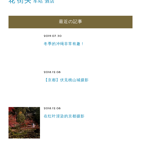
街头
花
车站
酒店
最近の記事
2019.07.30
冬季的冲绳非常有趣！
2018.12.08
【京都】伏见桃山城摄影
2018.12.08
在红叶浸染的京都摄影