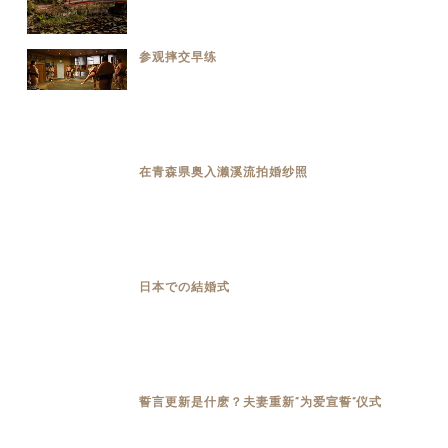
参观摔交早练
在青森県奥入濑溪流拍婚纱照
日本での結婚式
誓言更新是什麽？夫妻重新“为爱宣誓”仪式