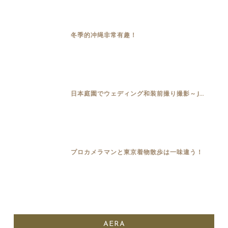
冬季的冲绳非常有趣！
日本庭園でウェディング和装前撮り撮影～J...
プロカメラマンと東京着物散歩は一味違う！
AERA