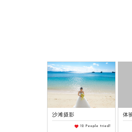
沙滩摄影
体
12 People tried!