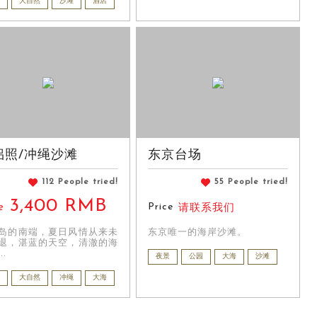
大自然
沙滩
酒店
侣照/冲绳沙滩
东京台场
112 People tried!
55 People tried!
3,400 RMB
Price
e
请联系我们
岛的南端，夏日风情从来未
东京唯一的海岸沙滩。
退，湛蓝的天空，清澈的海
..
夜景
公园
大海
沙滩
大自然
冲绳
大海