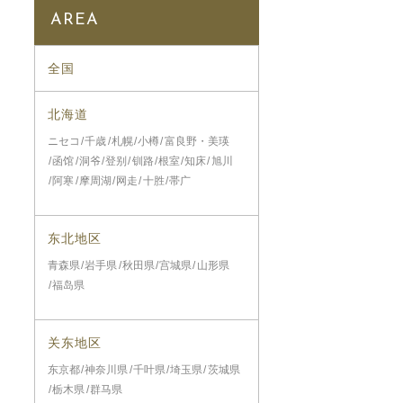
AREA
全国
北海道
ニセコ
千歳
札幌
小樽
富良野・美瑛
函馆
洞爷
登别
钏路
根室
知床
旭川
阿寒
摩周湖
网走
十胜
帯广
东北地区
青森県
岩手県
秋田県
宫城県
山形県
福岛県
关东地区
东京都
神奈川県
千叶県
埼玉県
茨城県
栃木県
群马県