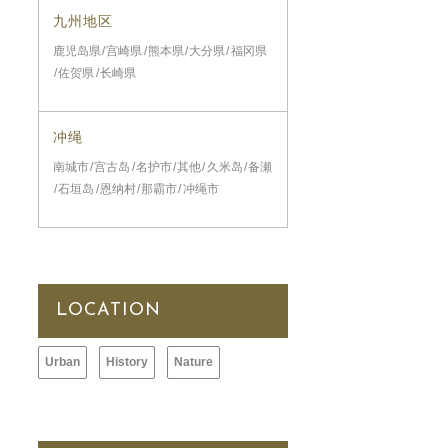
九州地区
鹿児岛県
宫崎県
熊本県
大分県
福冈県
佐贺県
长崎県
冲绳
南城市
宫古岛
名护市
其他
久米岛
备瀬
石垣岛
恩纳村
那霸市
冲绳市
LOCATION
Urban
History
Nature