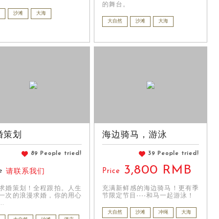
的舞台。
沙滩
大海
大自然
沙滩
大海
婚策划
海边骑马，游泳
89 People tried!
39 People tried!
3,800 RMB
e
Price
请联系我们
求婚策划！全程跟拍。人生
充满新鲜感的海边骑马！更有季
一次的浪漫求婚，你的用心
节限定节目----和马一起游泳！
..
大自然
沙滩
冲绳
大海