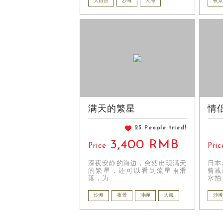
大自然
沙滩
大海
夜景
满天的繁星
情
23 People tried!
3,400 RMB
Price
Pric
深夜安静的海边，突然出现满天
日本
的繁星，还可以看到流星雨滑
曾减
落，为...
水拍.
沙滩
夜景
冲绳
大海
沙滩