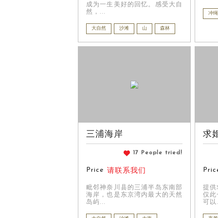
成为一生美好的回忆。感受大自
然，...
冲绳
大自然
沙滩
山
森林
三浦海岸
求
17 People tried!
Price
Pric
请联系我们
毗邻神奈川县的三浦半岛东南部
提供
海岸，也是东京湾内最大的天然
仅此
岛屿...
可以.