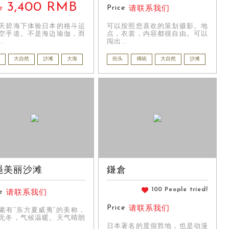
3,400 RMB
Price
e
请联系我们
天碧海下体验日本的格斗运
可以按照您喜欢的策划摄影。地
空手道。不是海边瑜伽，而
点，衣裳，内容都很自由。可以
..
闯出...
大自然
沙滩
大海
街头
傳統
大自然
沙滩
绳美丽沙滩
鎌倉
100 People tried!
e
请联系我们
Price
请联系我们
素有“东方夏威夷”的美称，
无冬，气候温暖。天气晴朗
日本著名的度假胜地，也是动漫