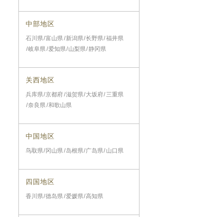
中部地区
石川県
富山県
新潟県
长野県
福井県
岐阜県
爱知県
山梨県
静冈県
关西地区
兵库県
京都府
滋贺県
大坂府
三重県
奈良県
和歌山県
中国地区
鸟取県
冈山県
岛根県
广岛県
山口県
四国地区
香川県
德岛県
爱媛県
高知県