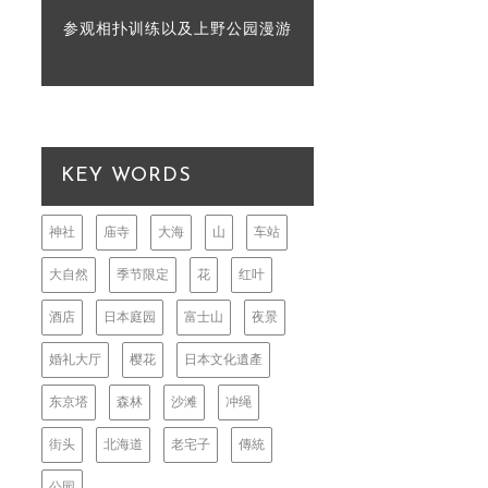
参观相扑训练以及上野公园漫游
KEY WORDS
神社
庙寺
大海
山
车站
大自然
季节限定
花
红叶
酒店
日本庭园
富士山
夜景
婚礼大厅
樱花
日本文化遺產
东京塔
森林
沙滩
冲绳
街头
北海道
老宅子
傳統
公园