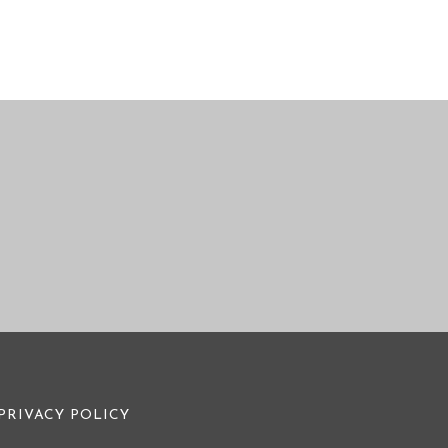
情侣照/家庭旅
婚纱摄影
影
PRIVACY POLICY