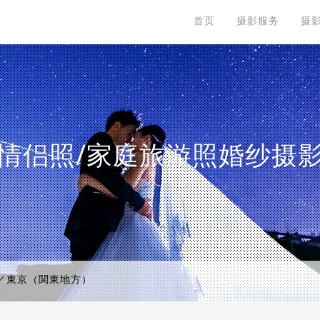
首页
摄影服务
摄
情侣照/家庭旅游照婚纱摄
／東京（関東地方）