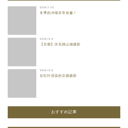
2019.7.30
冬季的冲绳非常有趣！
2018.12.8
【京都】伏见桃山城摄影
2018.12.8
在红叶浸染的京都摄影
おすすめ記事