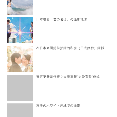
日本映画「君の名は」の撮影地①
在日本庭園提前拍攝的和服（日式婚紗）攝影
誓言更新是什麽？夫妻重新“为爱宣誓”仪式
東洋のハワイ・沖縄での撮影