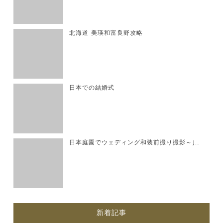
北海道 美瑛和富良野攻略
日本での結婚式
日本庭園でウェディング和装前撮り撮影～J...
新着記事