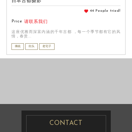
日本古都摄影
44 People tried!
Price
请联系我们
这座优雅而深富内涵的千年古都 ，每一个季节都有它的风
情，春赏...
傳統
街头
老宅子
情侣照/家庭旅游
婚纱摄影
照
婚纱摄影
CONTACT