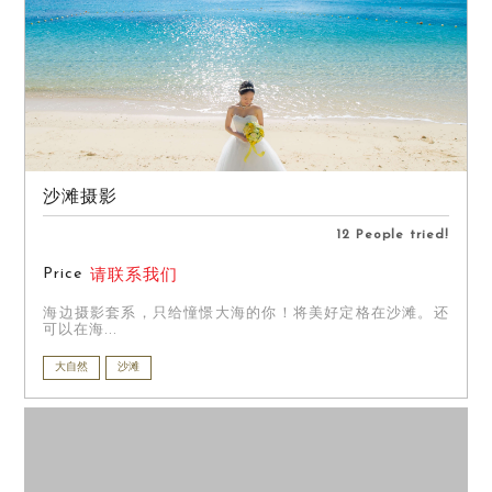
沙滩摄影
12 People tried!
Price
请联系我们
海边摄影套系，只给憧憬大海的你！将美好定格在沙滩。还
可以在海...
大自然
沙滩