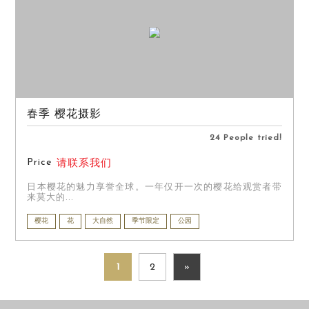
春季 樱花摄影
24 People tried!
Price
请联系我们
日本樱花的魅力享誉全球。一年仅开一次的樱花给观赏者带
来莫大的...
樱花
花
大自然
季节限定
公园
1
2
»