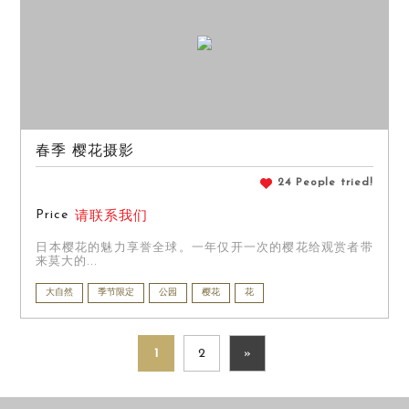
春季 樱花摄影
24 People tried!
Price
请联系我们
日本樱花的魅力享誉全球。一年仅开一次的樱花给观赏者带
来莫大的...
大自然
季节限定
公园
樱花
花
1
2
»