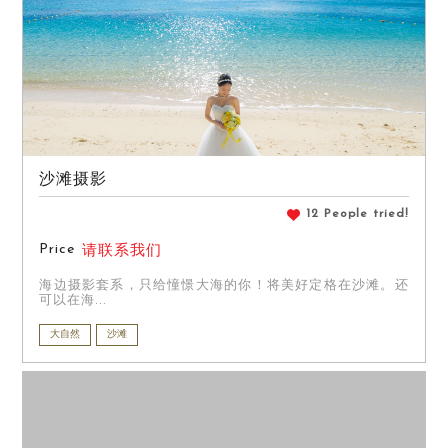
沙滩摄影
12 People tried!
Price
请联系我们
海边摄影套系，只给憧憬大海的你！将美好定格在沙滩。还
可以在海...
大自然
沙滩